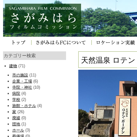
カテゴリー検索
天然温泉 ロテ
建物
(71)
市の施設
(11)
企業・工場
(6)
寺院・神社
(10)
病院
(4)
学校
(2)
旅館・ホテル
(4)
家
(26)
廃墟
(0)
団地
(1)
ホール
(3)
葬儀場
(0)