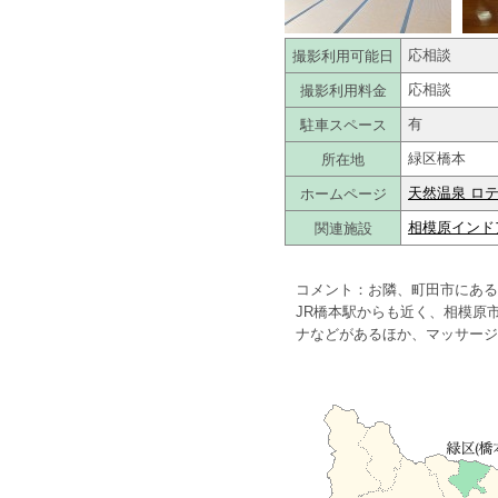
撮影利用可能日
応相談
撮影利用料金
応相談
駐車スペース
有
所在地
緑区橋本
ホームページ
天然温泉 ロ
関連施設
相模原インド
コメント：お隣、町田市にある
JR橋本駅からも近く、相模原
ナなどがあるほか、マッサージ