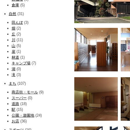
倉庫
(5)
自然
(31)
田んぼ
(3)
畑
(2)
丘
(2)
川
(11)
山
(5)
崖
(1)
林道
(1)
キャンプ場
(7)
湖
(0)
滝
(3)
まち
(107)
商店街・モール
(9)
スーパー
(0)
道路
(18)
駅
(15)
公園・遊園地
(24)
お店
(36)
スポーツ
(16)