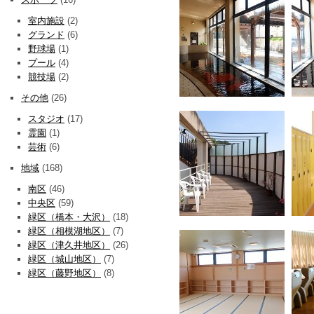
室内施設
(2)
グランド
(6)
野球場
(1)
プール
(4)
競技場
(2)
その他
(26)
スタジオ
(17)
霊園
(1)
芸術
(6)
地域
(168)
南区
(46)
中央区
(59)
緑区（橋本・大沢）
(18)
緑区（相模湖地区）
(7)
緑区（津久井地区）
(26)
緑区（城山地区）
(7)
緑区（藤野地区）
(8)