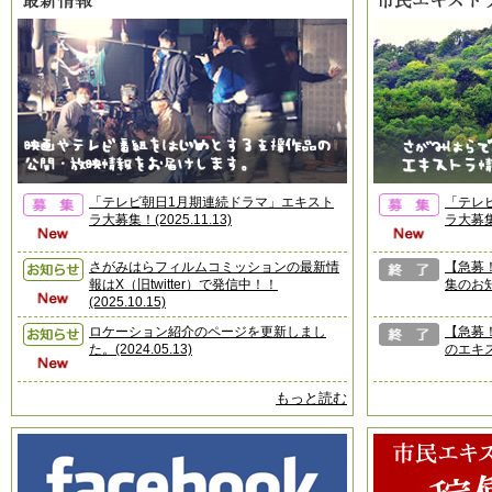
「テレビ朝日1月期連続ドラマ」エキスト
「テレ
ラ大募集！(2025.11.13)
ラ大募集！
さがみはらフィルムコミッションの最新情
【急募
報はX（旧twitter）で発信中！！
集のお知ら
(2025.10.15)
ロケーション紹介のページを更新しまし
【急募
た。(2024.05.13)
のエキス
もっと読む