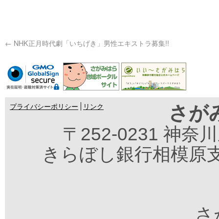
←
NHK正月時代劇「いちげき」男性エキストラ募集!!
さが
プライバシーポリシー
リンク
〒252-0231 神
きらぼし銀行相模原支
さが