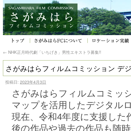
←
NHK正月時代劇「いちげき」男性エキストラ募集!!
さがみはらフィルムコミッション デ
投稿日:
2023年4月3日
さがみはらフィルムコミッ
マップを活用したデジタル
現在、令和4年度に支援した
後の作品や過去の作品も随