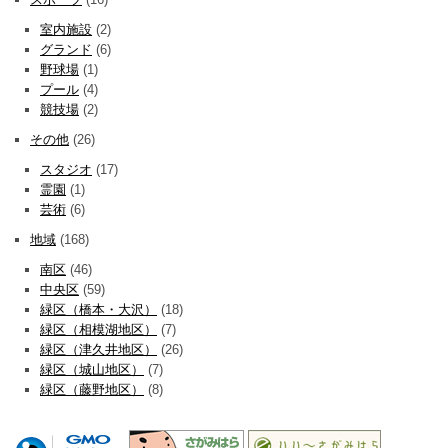
室内施設
(2)
グランド
(6)
野球場
(1)
プール
(4)
競技場
(2)
その他
(26)
スタジオ
(17)
霊園
(1)
芸術
(6)
地域
(168)
南区
(46)
中央区
(59)
緑区（橋本・大沢）
(18)
緑区（相模湖地区）
(7)
緑区（津久井地区）
(26)
緑区（城山地区）
(7)
緑区（藤野地区）
(8)