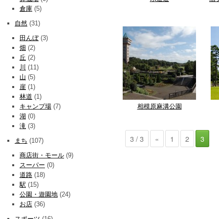
倉庫
(5)
自然
(31)
田んぼ
(3)
畑
(2)
丘
(2)
川
(11)
山
(5)
崖
(1)
林道
(1)
相模原麻溝公園
キャンプ場
(7)
湖
(0)
滝
(3)
3 / 3
«
1
2
3
まち
(107)
商店街・モール
(9)
スーパー
(0)
道路
(18)
駅
(15)
公園・遊園地
(24)
お店
(36)
スポーツ
(16)