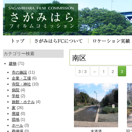
カテゴリー検索
南区
建物
(71)
3 / 3
«
1
2
3
市の施設
(11)
企業・工場
(6)
寺院・神社
(10)
病院
(4)
学校
(2)
旅館・ホテル
(4)
家
(26)
廃墟
(0)
団地
(1)
ホール
(3)
水道道
旧
葬儀場
(0)