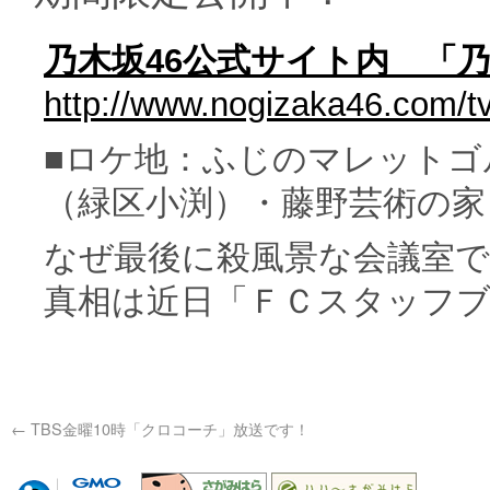
乃木坂46公式サイト内 「
http://www.nogizaka46.com/t
■ロケ地：ふじのマレットゴ
（緑区小渕）・藤野芸術の家
なぜ最後に殺風景な会議室
真相は近日「ＦＣスタッフ
←
TBS金曜10時「クロコーチ」放送です！