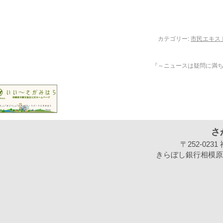
カテゴリー:
市民エキス
『～ニュースは疑問に満
さ
〒252-02
きらぼし銀行相模原