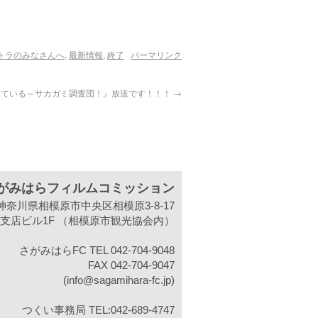
トラのみなさんへ
,
最新情報
,
終了
パーマリンク
ちている～サカガミ調査団！』放送です！！！
→
がみはらフィルムコミッション
31 神奈川県相模原市中央区相模原3-8-17
支店ビル1F （相模原市観光協会内）
さがみはらFC TEL 042-704-9048
FAX 042-704-9047
(info@sagamihara-fc.jp)
つくい事務局 TEL:042-689-4747