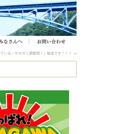
ちている～サカガミ調査団！』放送です！！！
→