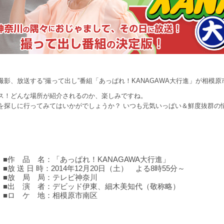
、放送する“撮って出し”番組「あっぱれ！KANAGAWA大行進」が相模原
ス！どんな場所が紹介されるのか、楽しみですね。
を探しに行ってみてはいかがでしょうか？ いつも元気いっぱい＆鮮度抜群の
■作 品 名：「あっぱれ！KANAGAWA大行進」
■放 送 日 時：2014年12月20日（土） よる8時55分～
■放 局 局：テレビ神奈川
■出 演 者：デビッド伊東、細木美知代（敬称略）
■ロ ケ 地：相模原市南区