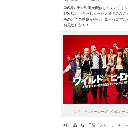
第6話の予告動画が配信されています
野次馬にいらっしゃった大勢のみなさ
あのときの映像がやっと見られますよ
お見逃しなく！
ワイルド☆ヒーローズ 公式ホー
■作 品 名：日曜ドラマ「ワイルド