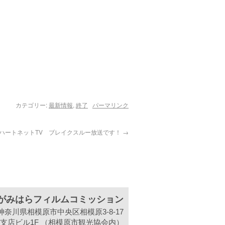
カテゴリー:
最新情報
,
終了
パーマリンク
ハートネットTV ブレイクスルー放送です！
→
がみはらフィルムコミッション
31 神奈川県相模原市中央区相模原3-8-17
支店ビル1F （相模原市観光協会内）