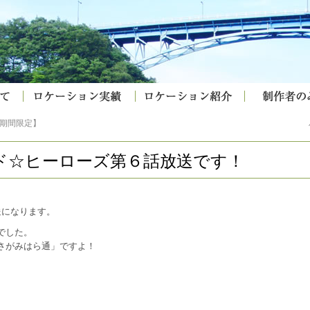
期間限定】
ルド☆ヒーローズ第６話放送です！
送になります。
でした。
さがみはら通」ですよ！