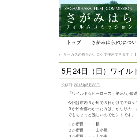
←
サーカスの舞台が、ロケで使用できます！【
5月24日（日）ワイ
投稿日:
2015年5月22日
「ワイルド☆ヒーローズ」第6話が放
今回は市内３か所で３日かけてのロケ
３か所全部わかった方は、かなりの「
でもちょっと難しいのでヒントです。
１か所目・・・橋
２か所目・・・山小屋
３か所目・・・山の中