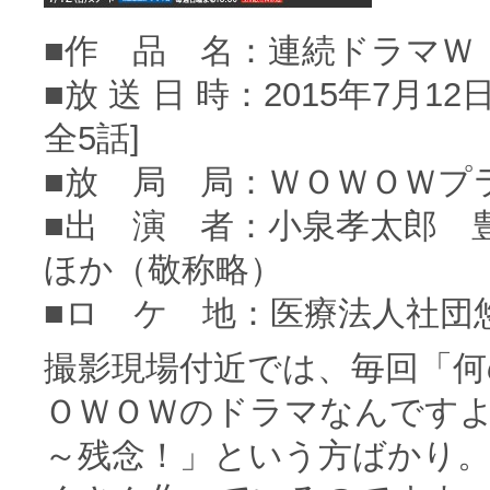
■作 品 名：連続ドラマＷ
■放 送 日 時：2015年7月
全5話]
■放 局 局：ＷＯＷＯＷプ
■出 演 者：小泉孝太郎
ほか（敬称略）
■ロ ケ 地：医療法人社団
撮影現場付近では、毎回「何
ＯＷＯＷのドラマなんです
～残念！」という方ばかり