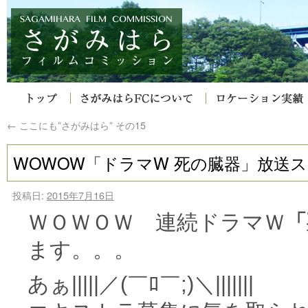
←
ここにも”さがみはら” その15
WOWOW「ドラマW 死の臓器」放送
投稿日:
2015年7月16日
ＷＯＷＯＷ 連続ドラマＷ
「
ます。。。
あぁ|||||／(￣ﾛ￣;)＼|||||||