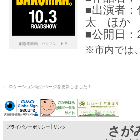
■出演者
太 ほか
■公開日：2
劇場用映画「バクマン」ＨＰ
※市内では
←
ロケーション紹介ページを更新しました！
さが
プライバシーポリシー
リンク