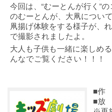
今回は、“むーとんが行く”
のむーとんが、大凧につい
凧揚げ体験をする様子が、れ
で撮影されましたよ。
大人も子供も一緒に楽しめ
んなでご覧ください！！！
■作
■放
※再