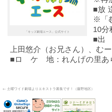
■放
※「
10
「キッズ劇場エース」公式サイト
■出
上田悠介（お兄さん）、む
■ロ ケ 地：れんげの里あ
←
土曜ワイド劇場よりエキストラ募集です！（藤野地区）