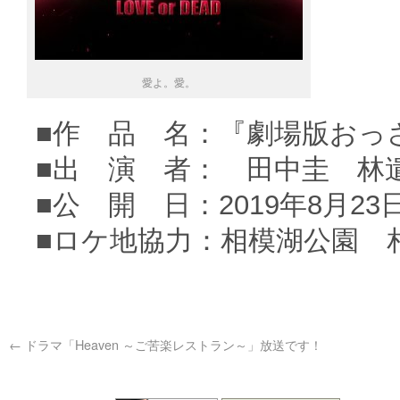
愛よ。愛。
■作 品 名：『劇場版おっさんず
■出 演 者： 田中圭 林
■公 開 日：2019年8月23
■ロケ地協力：相模湖公園 
←
ドラマ「Heaven ～ご苦楽レストラン～」放送です！