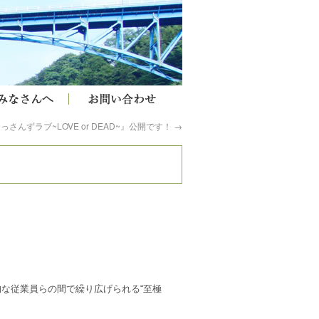
さんずラブ~LOVE or DEAD~』公開です！
→
な従業員らの間で繰り広げられる“至極