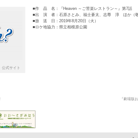
■作 品 名：『Heaven ～ご苦楽レストラン～』第7話
■出 演 者：石原さとみ、福士蒼太、志尊 淳 ほか（
■放 送 日：2019年8月20日（火）
■ロケ地協力：県立相模原公園
～」公式サイト
！
『劇場版おっ