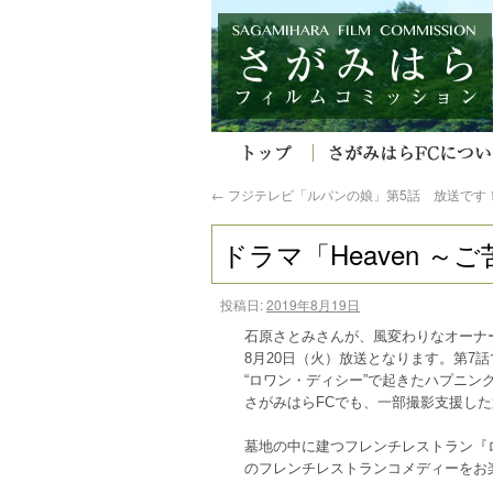
←
フジテレビ「ルパンの娘」第5話 放送です
ドラマ「Heaven 
投稿日:
2019年8月19日
石原さとみさんが、風変わりなオーナー
8月20日（火）放送となります。第7
“ロワン・ディシー”で起きたハプニン
さがみはらFCでも、一部撮影支援し
墓地の中に建つフレンチレストラン『
のフレンチレストランコメディーをお