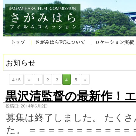
お知らせ
4 / 5
«
1
2
3
4
5
»
黒沢清監督の最新作！
投稿日:
2014年6月2日
募集は終了しました。 たく
た。 ＝＝＝＝＝＝＝＝＝＝＝