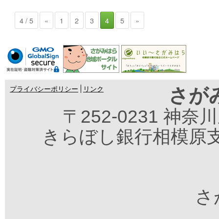
4 / 5
«
1
2
3
4
5
»
さが
プライバシーポリシー
リンク
〒252-0231 神
きらぼし銀行相模原支
さが