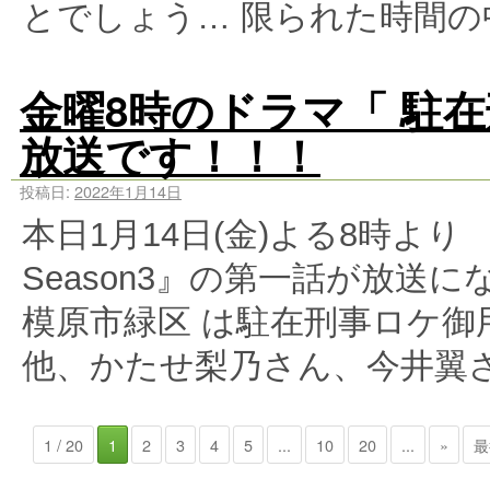
とでしょう… 限られた時間の
金曜8時のドラマ「 駐在刑
放送です！！！
投稿日:
2022年1月14日
本日1月14日(金)よる8時よ
Season3』の第一話が放送
模原市緑区 は駐在刑事ロケ御
他、かたせ梨乃さん、今井翼
1 / 20
1
2
3
4
5
...
10
20
...
»
最